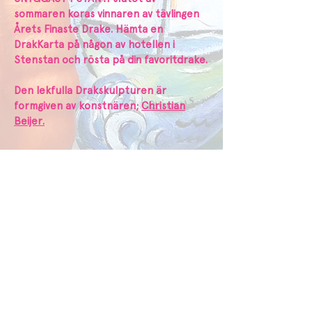
sommaren koras vinnaren av tävlingen
Årets Finaste Drake. Hämta en
DrakKarta på någon av hotellen i
Stenstan och rösta på din favoritdrake.
Den lekfulla Drakskulpturen är
formgiven av konstnären;
Christian
Beijer.