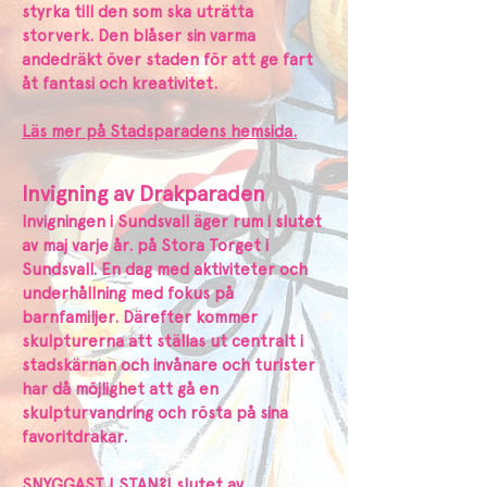
styrka till den som ska uträtta
storverk. Den blåser sin varma
andedräkt över staden för att ge fart
åt fantasi och kreativitet.
Läs mer på Stadsparadens hemsida.
Invigning av Drakparaden
Invigningen i Sundsvall äger rum i slutet
av maj varje år. på Stora Torget i
Sundsvall. En dag med aktiviteter och
underhållning med fokus på
barnfamiljer. Därefter kommer
skulpturerna att ställas ut centralt i
stadskärnan och invånare och turister
har då möjlighet att gå en
skulpturvandring och rösta på sina
favoritdrakar.
SNYGGAST I STAN?
I slutet av