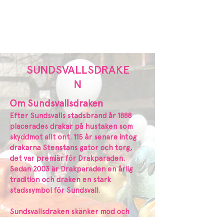
DRAKPARADEN
SUNDSVALL
SUNDSVALLSDRAKE
N
Om Sundsvallsdraken
Efter Sundsvalls stadsbrand år 1888
placerades drakar på hustaken som
skyddmot allt ont. 115 år senare intog
drakarna Stenstans gator och torg,
det var premiär för Drakparaden.
Sedan 2003 är Drakparaden en årlig
tradition och draken en stark
stadssymbol för Sundsvall.
Sundsvallsdraken skänker mod och